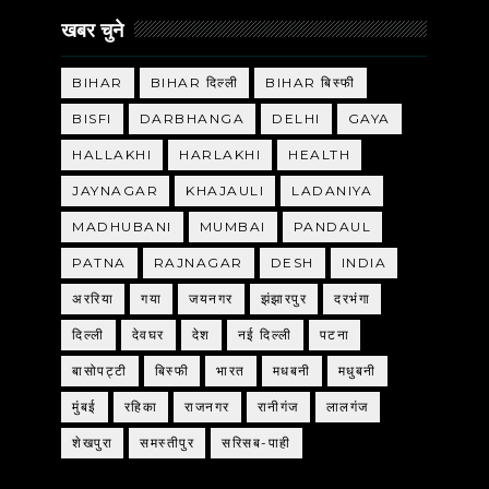
खबर चुने
BIHAR
BIHAR दिल्ली
BIHAR बिस्फी
BISFI
DARBHANGA
DELHI
GAYA
HALLAKHI
HARLAKHI
HEALTH
JAYNAGAR
KHAJAULI
LADANIYA
MADHUBANI
MUMBAI
PANDAUL
PATNA
RAJNAGAR
DESH
INDIA
अररिया
गया
जयनगर
झंझारपुर
दरभंगा
दिल्ली
देवघर
देश
नई दिल्ली
पटना
बासोपट्टी
बिस्फी
भारत
मधबनी
मधुबनी
मुंबई
रहिका
राजनगर
रानीगंज
लालगंज
शेखपुरा
समस्तीपुर
सरिसब-पाही