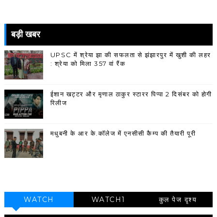
बड़ी खबर
UPSC में श्रेया झा की सफलता से झंझारपुर में खुशी की लहर
: श्रेया को मिला 357 वां रैंक
ईशान खट्टर और मृणाल ठाकुर स्टारर पिप्पा 2 दिसंबर को होगी
रिलीज
मधुबनी के आर के.कॉलेज में एनसीसी कैम्प की तैयारी पूरी
WATCH
WATCH1
कुल पेज दृश्य