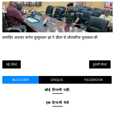
कमांडिंग अफसर कर्नल कुसुमाकर झा ने डीएम से औपचारिक मुलाक़ात की
नई पोस्ट
पुरानी पोस्ट
BLOGGER
DISQUS
FACEBOOK
कोई टिप्पणी नहीं:
एक टिप्पणी भेजें