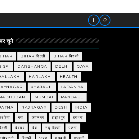
र चुने
BIHAR
BIHAR दिल्ली
BIHAR बिस्फी
BISFI
DARBHANGA
DELHI
GAYA
HALLAKHI
HARLAKHI
HEALTH
JAYNAGAR
KHAJAULI
LADANIYA
MADHUBANI
MUMBAI
PANDAUL
PATNA
RAJNAGAR
DESH
INDIA
अररिया
गया
जयनगर
झंझारपुर
दरभंगा
िल्ली
देवघर
देश
नई दिल्ली
पटना
बासोपट्टी
बिस्फी
भारत
मधबनी
मधुबनी