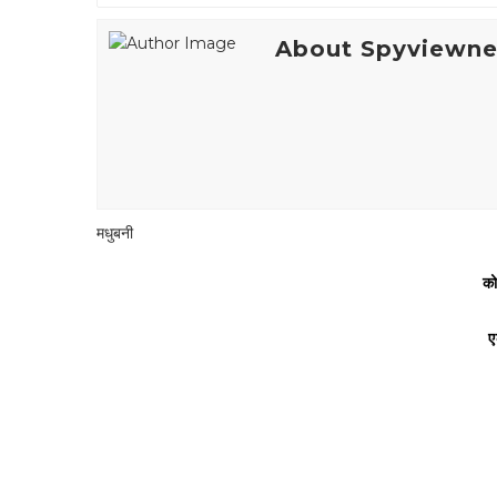
About Spyviewn
मधुबनी
को
ए