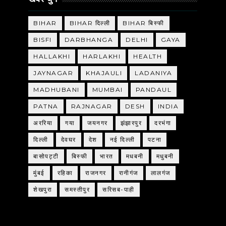
BIHAR
BIHAR दिल्ली
BIHAR बिस्फी
BISFI
DARBHANGA
DELHI
GAYA
HALLAKHI
HARLAKHI
HEALTH
JAYNAGAR
KHAJAULI
LADANIYA
MADHUBANI
MUMBAI
PANDAUL
PATNA
RAJNAGAR
DESH
INDIA
अररिया
गया
जयनगर
झंझारपुर
दरभंगा
दिल्ली
देवघर
देश
नई दिल्ली
पटना
बासोपट्टी
बिस्फी
भारत
मधबनी
मधुबनी
मुंबई
रहिका
राजनगर
रानीगंज
लालगंज
शेखपुरा
समस्तीपुर
सरिसब-पाही