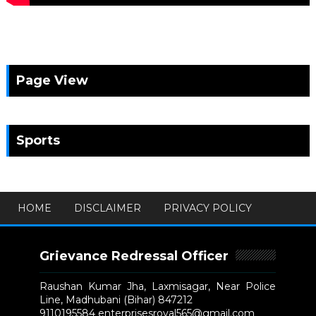
Page View
Sports
HOME
DISCLAIMER
PRIVACY POLICY
Grievance Redressal Officer
Raushan Kumar Jha, Laxmisagar, Near Police
Line, Madhubani (Bihar) 847212
9110195584 enterprisesroyal565@gmail.com