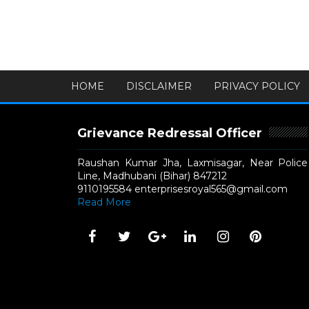
HOME
DISCLAIMER
PRIVACY POLICY
Grievance Redressal Officer
Raushan Kumar Jha, Laxmisagar, Near Police
Line, Madhubani (Bihar) 847212
9110195584 enterprisesroyal565@gmail.com
Read More