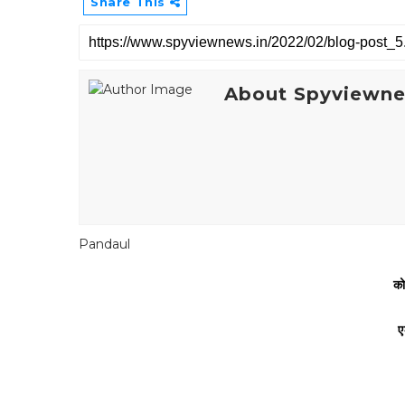
Share This
About Spyviewn
Pandaul
को
ए