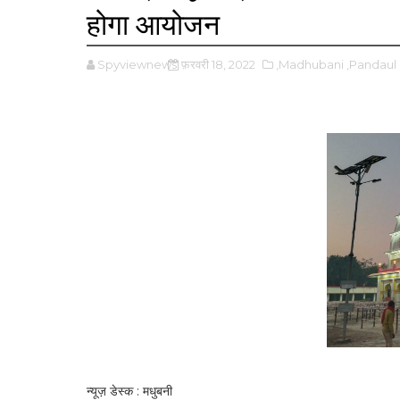
होगा आयोजन
Spyviewnews
फ़रवरी 18, 2022
,Madhubani
,Pandaul
न्यूज़ डेस्क : मधुबनी