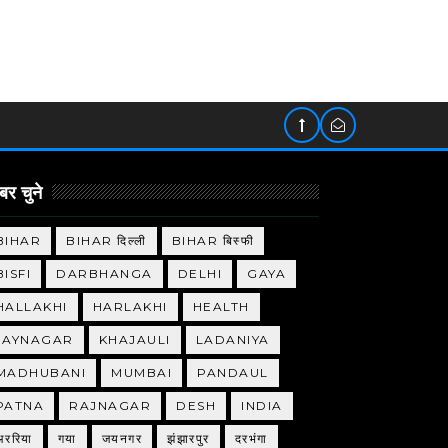
र चुने
BIHAR
BIHAR दिल्ली
BIHAR बिस्फी
BISFI
DARBHANGA
DELHI
GAYA
HALLAKHI
HARLAKHI
HEALTH
JAYNAGAR
KHAJAULI
LADANIYA
MADHUBANI
MUMBAI
PANDAUL
PATNA
RAJNAGAR
DESH
INDIA
अररिया
गया
जयनगर
झंझारपुर
दरभंगा