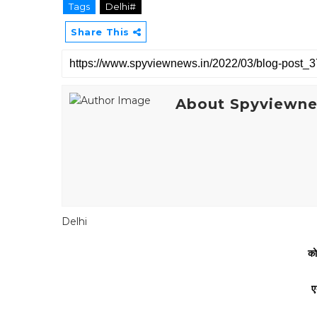
Tags
Delhi#
Share This
About Spyviewn
Delhi
को
ए