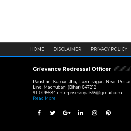
HOME
DISCLAIMER
PRIVACY POLICY
Grievance Redressal Officer
Raushan Kumar Jha, Laxmisagar, Near Police
Line, Madhubani (Bihar) 847212
9110195584 enterprisesroyal565@gmail.com
Read More