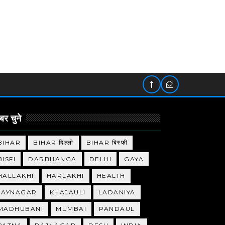
र चुने
BIHAR
BIHAR दिल्ली
BIHAR बिस्फी
BISFI
DARBHANGA
DELHI
GAYA
HALLAKHI
HARLAKHI
HEALTH
JAYNAGAR
KHAJAULI
LADANIYA
MADHUBANI
MUMBAI
PANDAUL