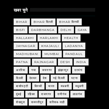
खबर चुने
BIHAR
BIHAR दिल्ली
BIHAR बिस्फी
BISFI
DARBHANGA
DELHI
GAYA
HALLAKHI
HARLAKHI
HEALTH
JAYNAGAR
KHAJAULI
LADANIYA
MADHUBANI
MUMBAI
PANDAUL
PATNA
RAJNAGAR
DESH
INDIA
अररिया
गया
जयनगर
झंझारपुर
दरभंगा
दिल्ली
देवघर
देश
नई दिल्ली
पटना
बासोपट्टी
बिस्फी
भारत
मधबनी
मधुबनी
मुंबई
रहिका
राजनगर
रानीगंज
लालगंज
शेखपुरा
समस्तीपुर
सरिसब-पाही