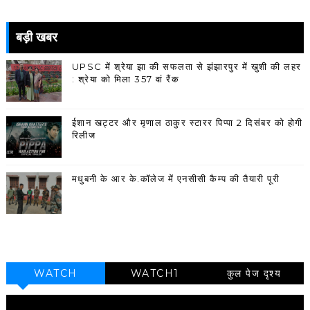
बड़ी खबर
UPSC में श्रेया झा की सफलता से झंझारपुर में खुशी की लहर
: श्रेया को मिला 357 वां रैंक
ईशान खट्टर और मृणाल ठाकुर स्टारर पिप्पा 2 दिसंबर को होगी
रिलीज
मधुबनी के आर के.कॉलेज में एनसीसी कैम्प की तैयारी पूरी
WATCH
WATCH1
कुल पेज दृश्य