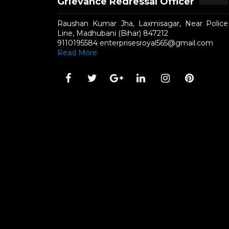
Grievance Redressal Officer
Raushan Kumar Jha, Laxmisagar, Near Police
Line, Madhubani (Bihar) 847212
9110195584 enterprisesroyal565@gmail.com
Read More