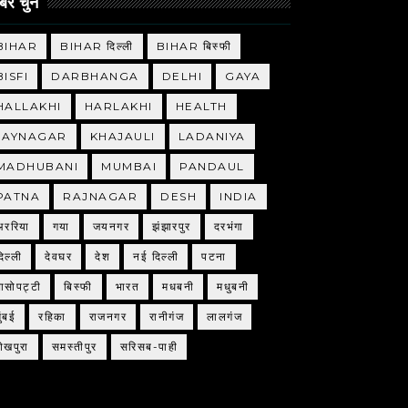
र चुने
BIHAR
BIHAR दिल्ली
BIHAR बिस्फी
BISFI
DARBHANGA
DELHI
GAYA
HALLAKHI
HARLAKHI
HEALTH
JAYNAGAR
KHAJAULI
LADANIYA
MADHUBANI
MUMBAI
PANDAUL
PATNA
RAJNAGAR
DESH
INDIA
अररिया
गया
जयनगर
झंझारपुर
दरभंगा
िल्ली
देवघर
देश
नई दिल्ली
पटना
बासोपट्टी
बिस्फी
भारत
मधबनी
मधुबनी
ुंबई
रहिका
राजनगर
रानीगंज
लालगंज
शेखपुरा
समस्तीपुर
सरिसब-पाही