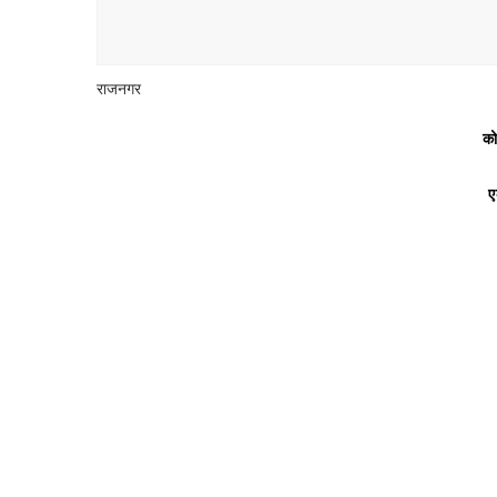
राजनगर
को
ए