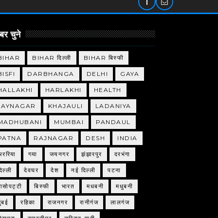
र चुने
BIHAR
BIHAR दिल्ली
BIHAR बिस्फी
BISFI
DARBHANGA
DELHI
GAYA
HALLAKHI
HARLAKHI
HEALTH
JAYNAGAR
KHAJAULI
LADANIYA
MADHUBANI
MUMBAI
PANDAUL
PATNA
RAJNAGAR
DESH
INDIA
अररिया
गया
जयनगर
झंझारपुर
दरभंगा
िल्ली
देवघर
देश
नई दिल्ली
पटना
बासोपट्टी
बिस्फी
भारत
मधबनी
मधुबनी
ुंबई
रहिका
राजनगर
रानीगंज
लालगंज