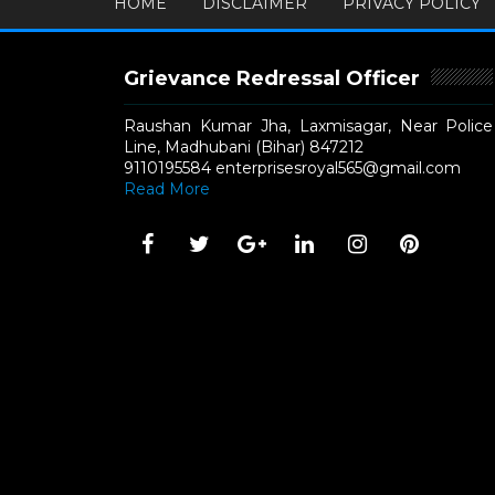
HOME
DISCLAIMER
PRIVACY POLICY
Grievance Redressal Officer
Raushan Kumar Jha, Laxmisagar, Near Police
Line, Madhubani (Bihar) 847212
9110195584 enterprisesroyal565@gmail.com
Read More