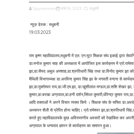
Spyviewnews
मार्च 19, 2023
,मधुबनी
न्यूज़ डेस्क : मधुबनी
19:03:2023
राम कृष्ण महाविद्यालय,मधुबनी में एल. एन.मूटा शिक्षक संघ इकाई द्वारा स
डा.मनोज कुमार साह की अध्यक्षता में आयोजित इस कार्यक्रम में प्रो.रामे
झा,डा.सैयद अबुल अफ्शाह,डा.श्रुतिधारी सिंह तथा डा.विनोद कुमार झा को 
मैथिली विभागाध्यक्ष डा.अरविन्द कुमार सिंह झा के भगवती वन्दना से कार्य
झा,डा.मुक्तेश्वर राय,डा.जी.एम.झा, डा.खुशीलाल मण्डल,डा.शशि शेखर झा, 
कुमार,डा.बरखा अग्रवाल,डा.हनी दर्शन,सिंपल कुमारी,धीरेन्द्र कुमार राय,डा.म
आदि वक्ताओं ने अपने विचार व्यक्त किये । शिक्षक संघ के सचिव डा.अवधेश कु
अध्यापन शैली से प्रेरित होना चाहिए। प्रो.रामेश्वर झा,डा.श्रुतिधारी सि
करते हुए महाविद्यालयके कुछ अविस्मरणीय अवसरों को रेखांकित कर अपनी
अग्रवाल के धन्यवाद ज्ञापन से कार्यक्रम का समापन हुआ।