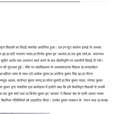
ेवानिवृत्त शिक्षकों का विदाई समारोह आयोजित हुआ। एल.एन.मूटा कालेज इकाई के अध्यक्ष
श्वर झा,डा.श्री नारायण यादव,डा.विनोद कुमार झा 'आजाद',डा.लव कुश शर्मा,डा. अमरनाथ
सुदीर्घ अवधि तक अध्यापन कार्य करने के बाद सेवानिवृत्ति पर भावभीनी बिदाई दी गयी।
क्रम की शुरुआत हुई। मौके पर महाविद्यालय के अवकाशप्राप्त शिक्षक डा.चन्द्रमोहन
डा.बद्दीउर जामा के साथ प्रो.अशोक कुमार,डा.अरविन्द कुमार सिंह झा,डा.नीरज
रहूब आलम, सत्येन्द्र कुमार सत्या,डा.श्वेता कुमारी,डा.शिव कुमार यादव, नरेन्द्र कुमार
मार द्वारा संचालित इस कार्यक्रम में इन्होने कहा कि हमें सेवानिवृत्त शिक्षकों से उनकी
ंह,डा.लव कुश शर्मा तथा डा.बिनोद कुमार झा 'आजाद' ने शिक्षक संघ के प्रति आभार व्यक्त
 शैक्षणिक गतिविधियों को उद्घाटित किया। प्रमोद कुमार पासवान के गायन तथा डा.बरखा