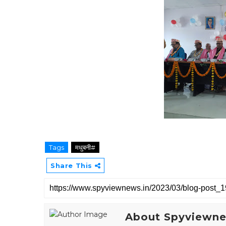
Tags
मधुबनी#
Share This
About Spyviewn