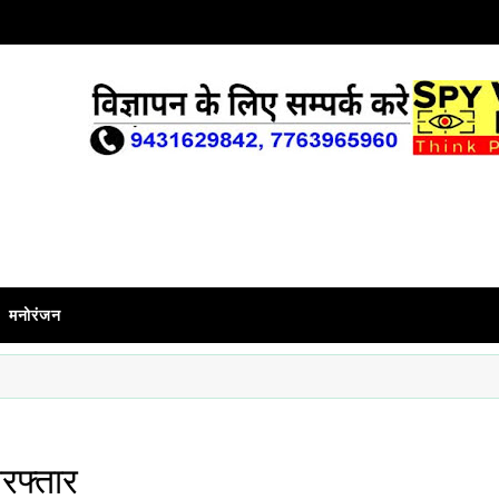
मनोरंजन
िरफ्तार