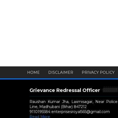
HOME
DISCLAIMER
PRIVACY POLICY
Grievance Redressal Officer
Raushan Kumar Jha, Laxmisagar, Near Police
Line, Madhubani (Bihar) 847212
9110195584 enterprisesroyal565@gmail.com
Read More