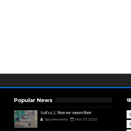
Popular News
खब
74वाँ NCC दिवस बना 'रक्तदान दिवस'
Spyviewnews
Nov 27, 2022