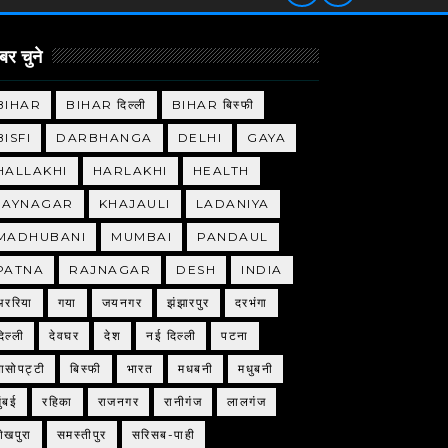
र चुने
BIHAR
BIHAR दिल्ली
BIHAR बिस्फी
BISFI
DARBHANGA
DELHI
GAYA
HALLAKHI
HARLAKHI
HEALTH
JAYNAGAR
KHAJAULI
LADANIYA
MADHUBANI
MUMBAI
PANDAUL
PATNA
RAJNAGAR
DESH
INDIA
अररिया
गया
जयनगर
झंझारपुर
दरभंगा
िल्ली
देवघर
देश
नई दिल्ली
पटना
बासोपट्टी
बिस्फी
भारत
मधबनी
मधुबनी
ुंबई
रहिका
राजनगर
रानीगंज
लालगंज
शेखपुरा
समस्तीपुर
सरिसब-पाही