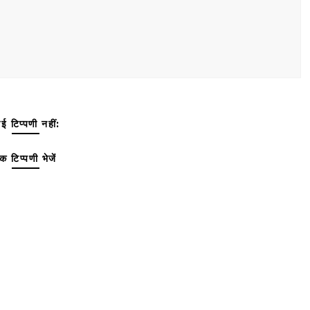
ई टिप्पणी नहीं:
क टिप्पणी भेजें