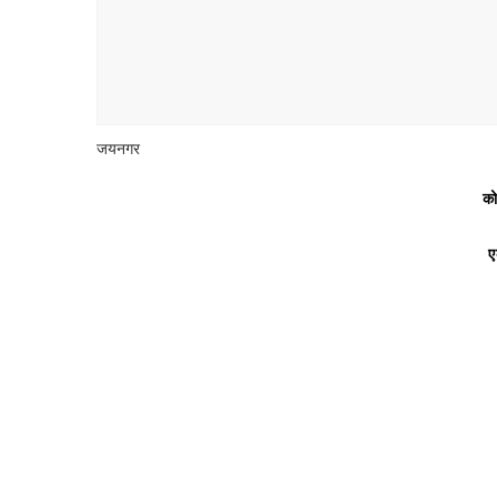
जयनगर
को
ए