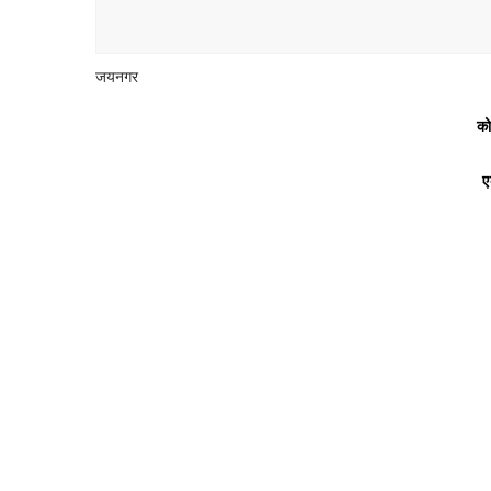
जयनगर
को
ए