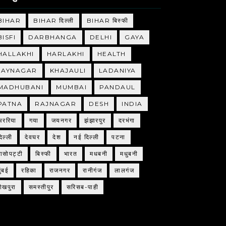
BIHAR
BIHAR दिल्ली
BIHAR बिस्फी
BISFI
DARBHANGA
DELHI
GAYA
HALLAKHI
HARLAKHI
HEALTH
JAYNAGAR
KHAJAULI
LADANIYA
MADHUBANI
MUMBAI
PANDAUL
PATNA
RAJNAGAR
DESH
INDIA
अररिया
गया
जयनगर
झंझारपुर
दरभंगा
िल्ली
देवघर
देश
नई दिल्ली
पटना
बासोपट्टी
बिस्फी
भारत
मधबनी
मधुबनी
ुंबई
रहिका
राजनगर
रानीगंज
लालगंज
शेखपुरा
समस्तीपुर
सरिसब-पाही