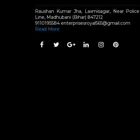
Raushan Kumar Jha, Laxmisagar, Near Police
Line, Madhubani (Bihar) 847212
9110195584 enterprisesroyal565@gmail.com
Read More