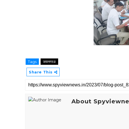
Tags
जयनगर#
Share This
About Spyviewn