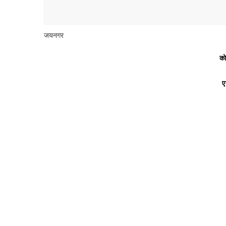
जयनगर
को
ए