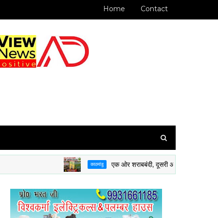
Home
Contact
एक ओर शराबबंदी, दूसरी ओर सीमा पार मेडिकल गांजे की 
काठमांडू