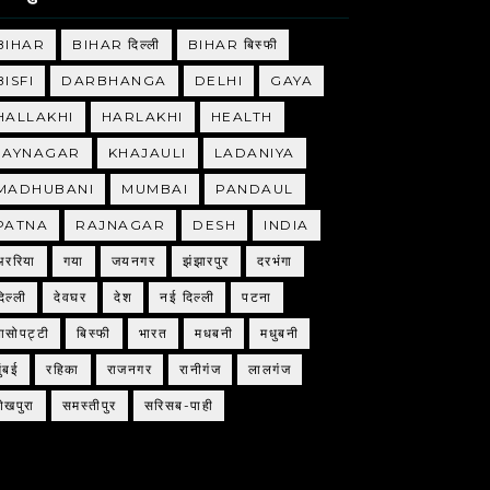
BIHAR
BIHAR दिल्ली
BIHAR बिस्फी
BISFI
DARBHANGA
DELHI
GAYA
HALLAKHI
HARLAKHI
HEALTH
JAYNAGAR
KHAJAULI
LADANIYA
MADHUBANI
MUMBAI
PANDAUL
PATNA
RAJNAGAR
DESH
INDIA
अररिया
गया
जयनगर
झंझारपुर
दरभंगा
िल्ली
देवघर
देश
नई दिल्ली
पटना
बासोपट्टी
बिस्फी
भारत
मधबनी
मधुबनी
ुंबई
रहिका
राजनगर
रानीगंज
लालगंज
शेखपुरा
समस्तीपुर
सरिसब-पाही