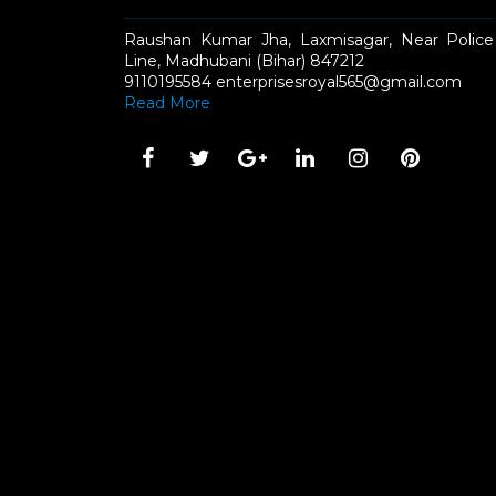
Raushan Kumar Jha, Laxmisagar, Near Police
Line, Madhubani (Bihar) 847212
9110195584 enterprisesroyal565@gmail.com
Read More