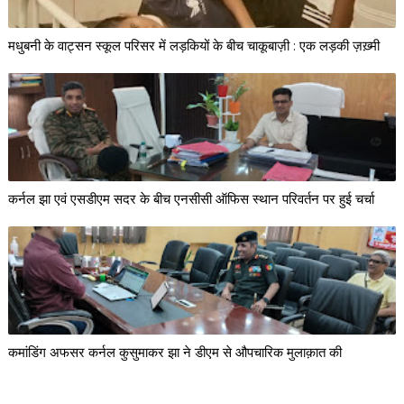
मधुबनी के वाट्सन स्कूल परिसर में लड़कियों के बीच चाकूबाज़ी : एक लड़की ज़ख़्मी
कर्नल झा एवं एसडीएम सदर के बीच एनसीसी ऑफिस स्थान परिवर्तन पर हुई चर्चा
कमांडिंग अफसर कर्नल कुसुमाकर झा ने डीएम से औपचारिक मुलाक़ात की