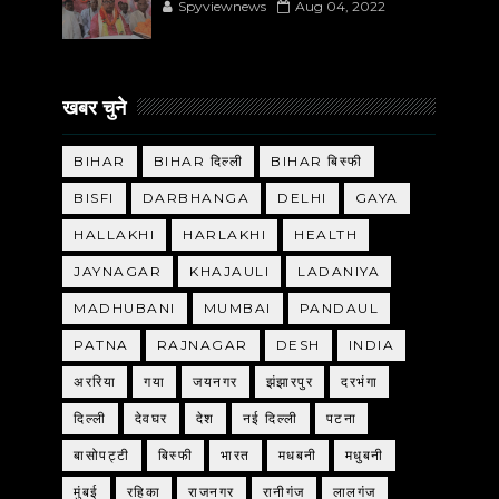
Spyviewnews
Aug 04, 2022
खबर चुने
BIHAR
BIHAR दिल्ली
BIHAR बिस्फी
BISFI
DARBHANGA
DELHI
GAYA
HALLAKHI
HARLAKHI
HEALTH
JAYNAGAR
KHAJAULI
LADANIYA
MADHUBANI
MUMBAI
PANDAUL
PATNA
RAJNAGAR
DESH
INDIA
अररिया
गया
जयनगर
झंझारपुर
दरभंगा
दिल्ली
देवघर
देश
नई दिल्ली
पटना
बासोपट्टी
बिस्फी
भारत
मधबनी
मधुबनी
मुंबई
रहिका
राजनगर
रानीगंज
लालगंज