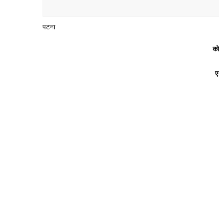
पटना
को
ए