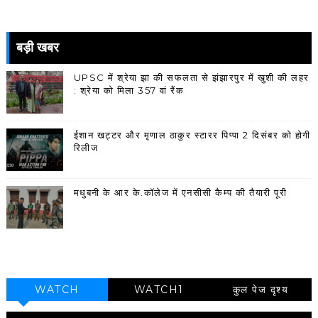
बड़ी खबर
UPSC में श्रेया झा की सफलता से झंझारपुर में खुशी की लहर
: श्रेया को मिला 357 वां रैंक
ईशान खट्टर और मृणाल ठाकुर स्टारर पिप्पा 2 दिसंबर को होगी
रिलीज
मधुबनी के आर के.कॉलेज में एनसीसी कैम्प की तैयारी पूरी
WATCH
WATCH1
कुल पेज दृश्य