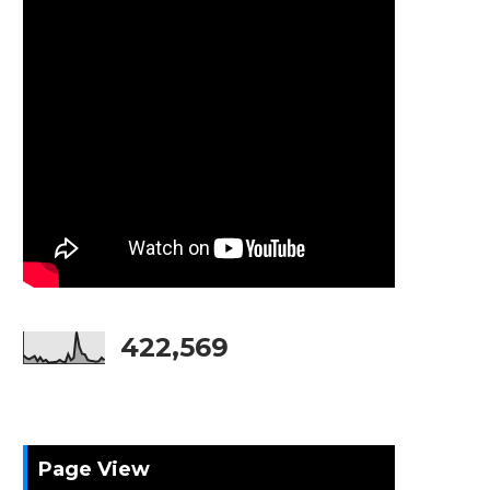
422,569
Page View