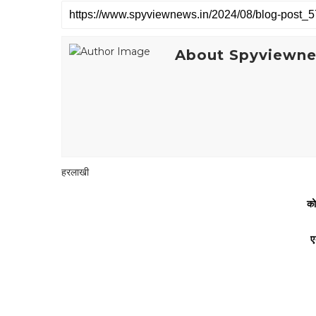
About Spyviewn
हरलाखी
को
ए