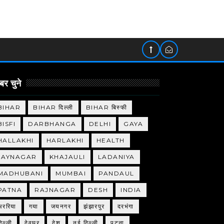
र चुने
BIHAR
BIHAR दिल्ली
BIHAR बिस्फी
BISFI
DARBHANGA
DELHI
GAYA
HALLAKHI
HARLAKHI
HEALTH
JAYNAGAR
KHAJAULI
LADANIYA
MADHUBANI
MUMBAI
PANDAUL
PATNA
RAJNAGAR
DESH
INDIA
अररिया
गया
जयनगर
झंझारपुर
दरभंगा
िल्ली
देवघर
देश
नई दिल्ली
पटना