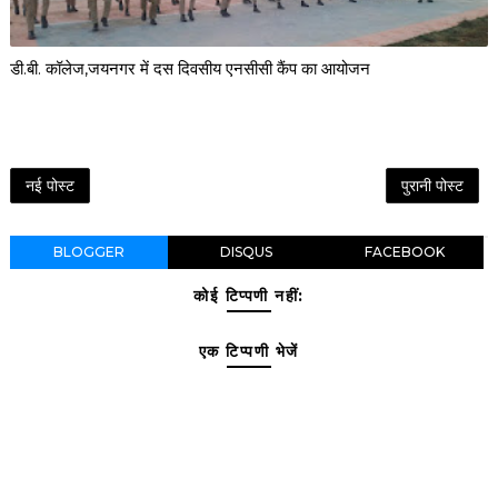
डी.बी. कॉलेज,जयनगर में दस दिवसीय एनसीसी कैंप का आयोजन
नई पोस्ट
पुरानी पोस्ट
BLOGGER
DISQUS
FACEBOOK
कोई टिप्पणी नहीं:
एक टिप्पणी भेजें