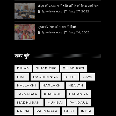
डीएम की अध्यक्षता में शांति समिति की बैठक आयोजित
Spyviewnews
Aug 07, 2022
प्रधान लिपिक को भावभीनी विदाई
Spyviewnews
Aug 04, 2022
खबर चुने
BIHAR
BIHAR दिल्ली
BIHAR बिस्फी
BISFI
DARBHANGA
DELHI
GAYA
HALLAKHI
HARLAKHI
HEALTH
JAYNAGAR
KHAJAULI
LADANIYA
MADHUBANI
MUMBAI
PANDAUL
PATNA
RAJNAGAR
DESH
INDIA