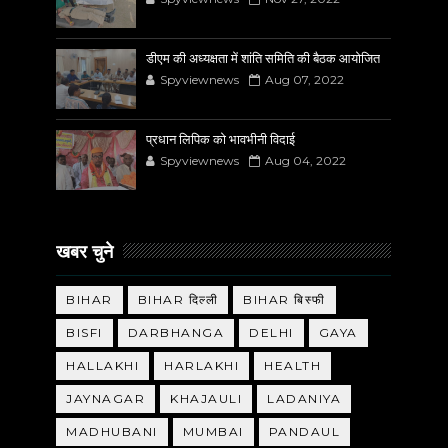
डीएम की अध्यक्षता में शांति समिति की बैठक आयोजित
Spyviewnews
Aug 07, 2022
प्रधान लिपिक को भावभीनी विदाई
Spyviewnews
Aug 04, 2022
खबर चुने
BIHAR
BIHAR दिल्ली
BIHAR बिस्फी
BISFI
DARBHANGA
DELHI
GAYA
HALLAKHI
HARLAKHI
HEALTH
JAYNAGAR
KHAJAULI
LADANIYA
MADHUBANI
MUMBAI
PANDAUL