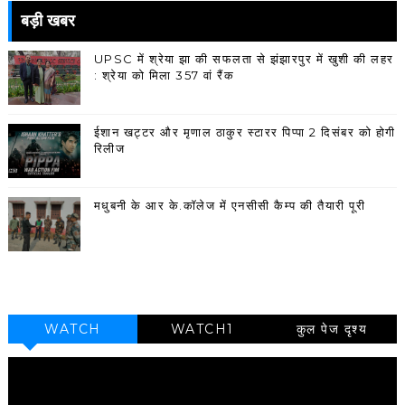
बड़ी खबर
UPSC में श्रेया झा की सफलता से झंझारपुर में खुशी की लहर
: श्रेया को मिला 357 वां रैंक
ईशान खट्टर और मृणाल ठाकुर स्टारर पिप्पा 2 दिसंबर को होगी
रिलीज
मधुबनी के आर के.कॉलेज में एनसीसी कैम्प की तैयारी पूरी
WATCH
WATCH1
कुल पेज दृश्य