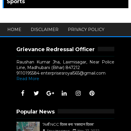
Sports
HOME
DISCLAIMER
PRIVACY POLICY
Grievance Redressal Officer
Raushan Kumar Jha, Laxmisagar, Near Police
Line, Madhubani (Bihar) 847212
9110195584 enterprisesroyal565@gmail.com
Read More
Popular News
74वाँ NCC दिवस बना 'रक्तदान दिवस'
Spyviewnews
Nov 27, 2022