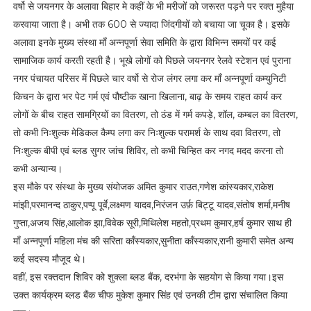
वर्षो से जयनगर के अलावा बिहार मे कहीं के भी मरीजों को जरूरत पड़ने पर रक्त मुहैया
करवाया जाता है। अभी तक 600 से ज्यादा जिंदगीयों को बचाया जा चूका है। इसके
अलावा इनके मुख्य संस्था माँ अन्नपूर्णा सेवा समिति के द्वारा विभिन्न समयों पर कई
सामाजिक कार्य करती रहती है। भूखे लोगों को पिछले जयनगर रेलवे स्टेशन एवं पुराना
नगर पंचायत परिसर में पिछले चार वर्षो से रोज लंगर लगा कर माँ अन्नपूर्णा कम्युनिटी
किचन के द्वारा भर पेट गर्म एवं पौष्टीक खाना खिलाना, बाढ़ के समय राहत कार्य कर
लोगों के बीच राहत सामग्रियों का वितरण, तो ठंड में गर्म कपड़े, शॉल, कम्बल का वितरण,
तो कभी निःशुल्क मेडिकल कैम्प लगा कर निःशुल्क परामर्श के साथ दवा वितरण, तो
निःशुल्क बीपी एवं ब्लड सुगर जांच शिविर, तो कभी चिन्हित कर नगद मदद करना तो
कभी अन्यान्य।
इस मौके पर संस्था के मुख्य संयोजक अमित कुमार राउत,गणेश कांस्यकार,राकेश
मांझी,परमानन्द ठाकुर,पप्पू पूर्वे,लक्ष्मण यादव,निरंजन उर्फ़ बिट्टू यादव,संतोष शर्मा,मनीष
गुप्ता,अजय सिंह,आलोक झा,विवेक सूरी,मिथिलेश महतो,प्रथम कुमार,हर्ष कुमार साथ ही
माँ अन्नपूर्णा महिला मंच की सरिता काँस्यकार,सुनीता काँस्यकार,रानी कुमारी समेत अन्य
कई सदस्य मौजूद थे।
वहीं, इस रक्तदान शिविर को शुक्ला ब्लड बैंक, दरभंगा के सहयोग से किया गया।इस
उक्त कार्यक्रम ब्लड बैंक चीफ मुकेश कुमार सिंह एवं उनकी टीम द्वारा संचालित किया