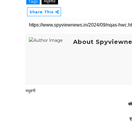
Tags
मधुबनी#
Share This
About Spyviewn
मधुबनी
को
ए