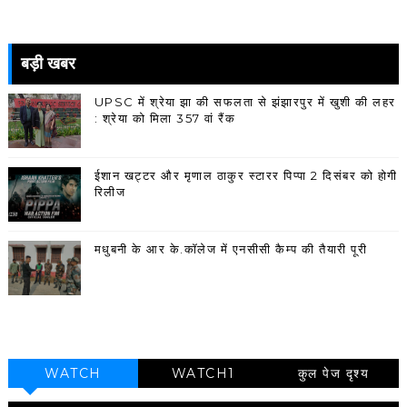
बड़ी खबर
UPSC में श्रेया झा की सफलता से झंझारपुर में खुशी की लहर
: श्रेया को मिला 357 वां रैंक
ईशान खट्टर और मृणाल ठाकुर स्टारर पिप्पा 2 दिसंबर को होगी
रिलीज
मधुबनी के आर के.कॉलेज में एनसीसी कैम्प की तैयारी पूरी
WATCH
WATCH1
कुल पेज दृश्य