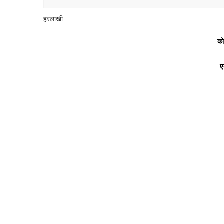
हरलाखी
को
ए