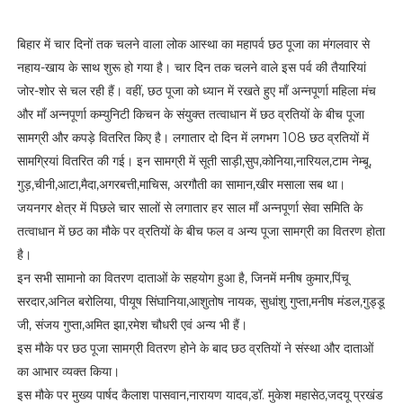
बिहार में चार दिनों तक चलने वाला लोक आस्था का महापर्व छठ पूजा का मंगलवार से
नहाय-खाय के साथ शुरू हो गया है। चार दिन तक चलने वाले इस पर्व की तैयारियां
जोर-शोर से चल रही हैं। वहीं, छठ पूजा को ध्यान में रखते हुए माँ अन्नपूर्णा महिला मंच
और माँ अन्नपूर्णा कम्युनिटी किचन के संयुक्त तत्वाधान में छठ व्रतियों के बीच पूजा
सामग्री और कपड़े वितरित किए है। लगातार दो दिन में लगभग 108 छठ व्रतियों में
सामग्रियां वितरित की गई। इन सामग्री में सूती साड़ी,सुप,कोनिया,नारियल,टाम नेम्बू,
गुड़,चीनी,आटा,मैदा,अगरबत्ती,माचिस, अरगौती का सामान,खीर मसाला सब था।
जयनगर क्षेत्र में पिछले चार सालों से लगातार हर साल माँ अन्नपूर्णा सेवा समिति के
तत्वाधान में छठ का मौके पर व्रतियों के बीच फल व अन्य पूजा सामग्री का वितरण होता
है।
इन सभी सामानो का वितरण दाताओं के सहयोग हुआ है, जिनमें मनीष कुमार,पिंचू
सरदार,अनिल बरोलिया, पीयूष सिंघानिया,आशुतोष नायक, सुधांशु गुप्ता,मनीष मंडल,गुड्डू
जी, संजय गुप्ता,अमित झा,रमेश चौधरी एवं अन्य भी हैं।
इस मौके पर छठ पूजा सामग्री वितरण होने के बाद छठ व्रतियों ने संस्था और दाताओं
का आभार व्यक्त किया।
इस मौके पर मुख्य पार्षद कैलाश पासवान,नारायण यादव,डॉ. मुकेश महासेठ,जदयू प्रखंड