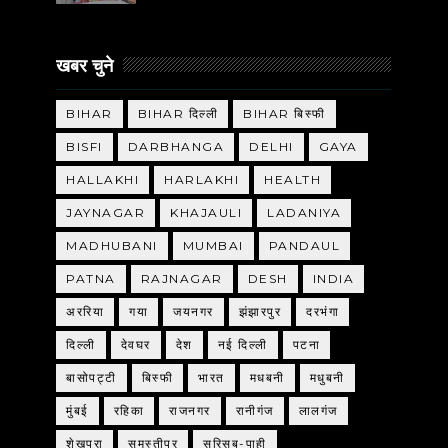
खबर चुने
BIHAR
BIHAR दिल्ली
BIHAR बिस्फी
BISFI
DARBHANGA
DELHI
GAYA
HALLAKHI
HARLAKHI
HEALTH
JAYNAGAR
KHAJAULI
LADANIYA
MADHUBANI
MUMBAI
PANDAUL
PATNA
RAJNAGAR
DESH
INDIA
अररिया
गया
जयनगर
झंझारपुर
दरभंगा
दिल्ली
देवघर
देश
नई दिल्ली
पटना
बासोपट्टी
बिस्फी
भारत
मधबनी
मधुबनी
मुंबई
रहिका
राजनगर
रानीगंज
लालगंज
शेखपुरा
समस्तीपुर
सरिसब-पाही