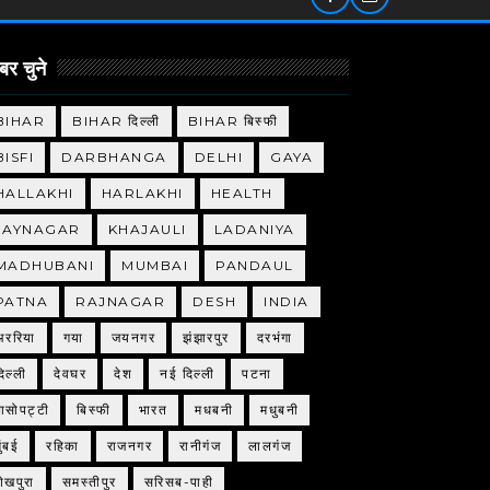
र चुने
BIHAR
BIHAR दिल्ली
BIHAR बिस्फी
BISFI
DARBHANGA
DELHI
GAYA
HALLAKHI
HARLAKHI
HEALTH
JAYNAGAR
KHAJAULI
LADANIYA
MADHUBANI
MUMBAI
PANDAUL
PATNA
RAJNAGAR
DESH
INDIA
अररिया
गया
जयनगर
झंझारपुर
दरभंगा
िल्ली
देवघर
देश
नई दिल्ली
पटना
बासोपट्टी
बिस्फी
भारत
मधबनी
मधुबनी
ुंबई
रहिका
राजनगर
रानीगंज
लालगंज
शेखपुरा
समस्तीपुर
सरिसब-पाही