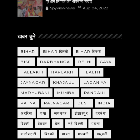
प्रधान लिपिक को भावभीनी विदाई
Spyviewnews
Aug 04, 2022
खबर चुने
BIHAR
BIHAR दिल्ली
BIHAR बिस्फी
BISFI
DARBHANGA
DELHI
GAYA
HALLAKHI
HARLAKHI
HEALTH
JAYNAGAR
KHAJAULI
LADANIYA
MADHUBANI
MUMBAI
PANDAUL
PATNA
RAJNAGAR
DESH
INDIA
अररिया
गया
जयनगर
झंझारपुर
दरभंगा
दिल्ली
देवघर
देश
नई दिल्ली
पटना
बासोपट्टी
बिस्फी
भारत
मधबनी
मधुबनी