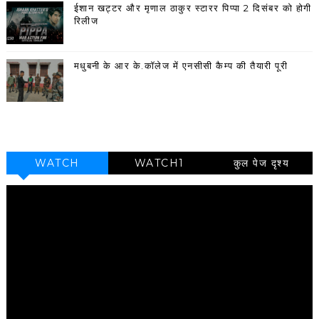
ईशान खट्टर और मृणाल ठाकुर स्टारर पिप्पा 2 दिसंबर को होगी
रिलीज
मधुबनी के आर के.कॉलेज में एनसीसी कैम्प की तैयारी पूरी
WATCH
WATCH1
कुल पेज दृश्य