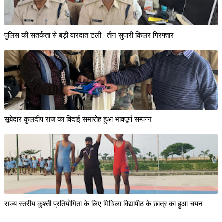
पुलिस की सतर्कता से बड़ी वारदात टली : तीन सुपारी किलर गिरफ्तार
सूबेदार कुलदीप राज का विदाई समारोह हुआ भावपूर्ण सम्पन्न
राज्य स्तरीय कुश्ती प्रतियोगिता के लिए मिथिला विद्यापीठ के छात्र का हुआ चयन