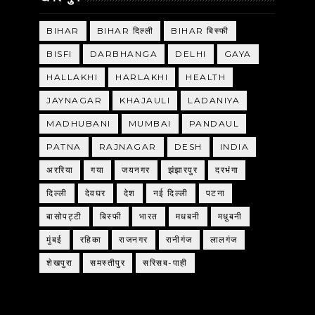
BIHAR
BIHAR दिल्ली
BIHAR बिस्फी
BISFI
DARBHANGA
DELHI
GAYA
HALLAKHI
HARLAKHI
HEALTH
JAYNAGAR
KHAJAULI
LADANIYA
MADHUBANI
MUMBAI
PANDAUL
PATNA
RAJNAGAR
DESH
INDIA
अररिया
गया
जयनगर
झंझारपुर
दरभंगा
दिल्ली
देवघर
देश
नई दिल्ली
पटना
बासोपट्टी
बिस्फी
भारत
मधबनी
मधुबनी
मुंबई
रहिका
राजनगर
रानीगंज
लालगंज
शेखपुरा
समस्तीपुर
सरिसब-पाही