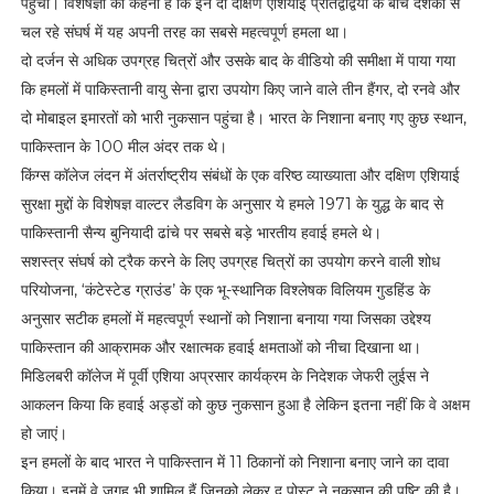
पहुंचा। विशेषज्ञों का कहना है कि इन दो दक्षिण एशियाई प्रतिद्वंद्वियों के बीच दशकों से
चल रहे संघर्ष में यह अपनी तरह का सबसे महत्वपूर्ण हमला था।
दो दर्जन से अधिक उपग्रह चित्रों और उसके बाद के वीडियो की समीक्षा में पाया गया
कि हमलों में पाकिस्‍तानी वायु सेना द्वारा उपयोग किए जाने वाले तीन हैंगर, दो रनवे और
दो मोबाइल इमारतों को भारी नुकसान पहुंचा है। भारत के निशाना बनाए गए कुछ स्‍थान,
पाकिस्‍तान के 100 मील अंदर तक थे।
किंग्स कॉलेज लंदन में अंतर्राष्ट्रीय संबंधों के एक वरिष्ठ व्याख्याता और दक्षिण एशियाई
सुरक्षा मुद्दों के विशेषज्ञ वाल्टर लैडविग के अनुसार ये हमले 1971 के युद्ध के बाद से
पाकिस्तानी सैन्य बुनियादी ढांचे पर सबसे बड़े भारतीय हवाई हमले थे।
सशस्त्र संघर्ष को ट्रैक करने के लिए उपग्रह चित्रों का उपयोग करने वाली शोध
परियोजना, ‘कंटेस्टेड ग्राउंड’ के एक भू-स्थानिक विश्लेषक विलियम गुडहिंड के
अनुसार सटीक हमलों में महत्‍वपूर्ण स्‍थानों को निशाना बनाया गया जिसका उद्देश्य
पाकिस्तान की आक्रामक और रक्षात्मक हवाई क्षमताओं को नीचा दिखाना था।
मिडिलबरी कॉलेज में पूर्वी एशिया अप्रसार कार्यक्रम के निदेशक जेफरी लुईस ने
आकलन किया कि हवाई अड्डों को कुछ नुकसान हुआ है लेकिन इतना नहीं कि वे अक्षम
हो जाएं।
इन हमलों के बाद भारत ने पाकिस्तान में 11 ठिकानों को निशाना बनाए जाने का दावा
किया। इनमें वे जगह भी शामिल हैं जिनको लेकर द पोस्ट ने नुकसान की पुष्टि की है।