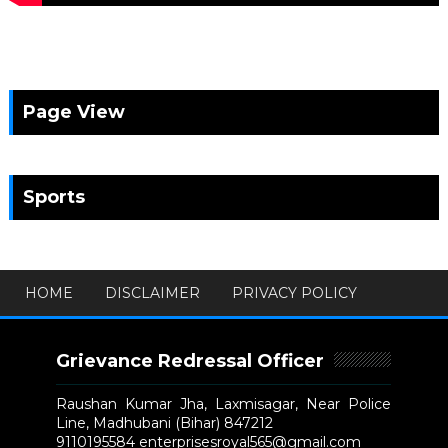
Page View
Sports
HOME
DISCLAIMER
PRIVACY POLICY
Grievance Redressal Officer
Raushan Kumar Jha, Laxmisagar, Near Police
Line, Madhubani (Bihar) 847212
9110195584 enterprisesroyal565@gmail.com