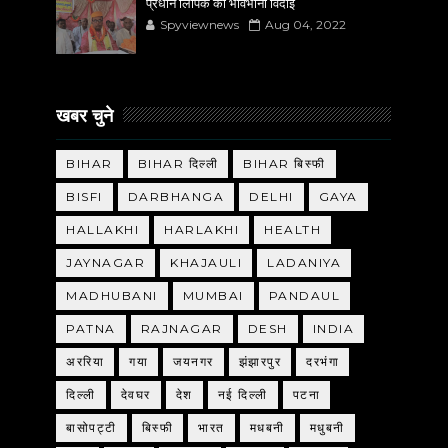
प्रधान लिपिक को भावभीनी विदाई
Spyviewnews
Aug 04, 2022
खबर चुने
BIHAR
BIHAR दिल्ली
BIHAR बिस्फी
BISFI
DARBHANGA
DELHI
GAYA
HALLAKHI
HARLAKHI
HEALTH
JAYNAGAR
KHAJAULI
LADANIYA
MADHUBANI
MUMBAI
PANDAUL
PATNA
RAJNAGAR
DESH
INDIA
अररिया
गया
जयनगर
झंझारपुर
दरभंगा
दिल्ली
देवघर
देश
नई दिल्ली
पटना
बासोपट्टी
बिस्फी
भारत
मधबनी
मधुबनी