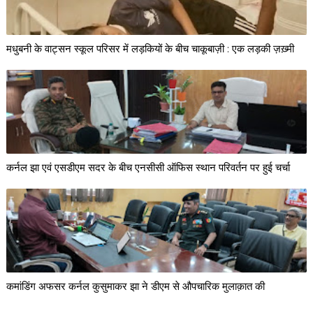
मधुबनी के वाट्सन स्कूल परिसर में लड़कियों के बीच चाकूबाज़ी : एक लड़की ज़ख़्मी
कर्नल झा एवं एसडीएम सदर के बीच एनसीसी ऑफिस स्थान परिवर्तन पर हुई चर्चा
कमांडिंग अफसर कर्नल कुसुमाकर झा ने डीएम से औपचारिक मुलाक़ात की