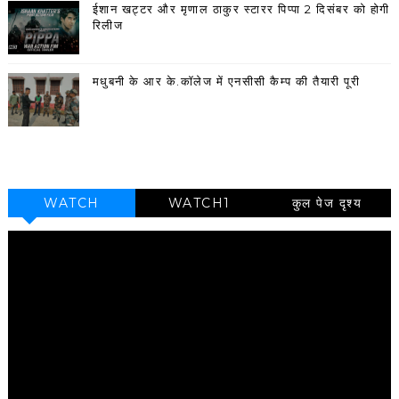
ईशान खट्टर और मृणाल ठाकुर स्टारर पिप्पा 2 दिसंबर को होगी
रिलीज
मधुबनी के आर के.कॉलेज में एनसीसी कैम्प की तैयारी पूरी
WATCH
WATCH1
कुल पेज दृश्य