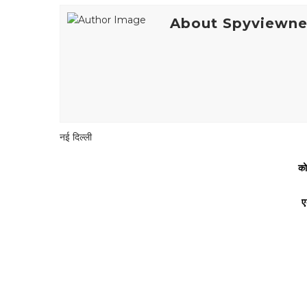
About Spyviewn
नई दिल्ली
को
ए