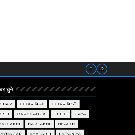
र चुने
BIHAR
BIHAR दिल्ली
BIHAR बिस्फी
BISFI
DARBHANGA
DELHI
GAYA
HALLAKHI
HARLAKHI
HEALTH
JAYNAGAR
KHAJAULI
LADANIYA