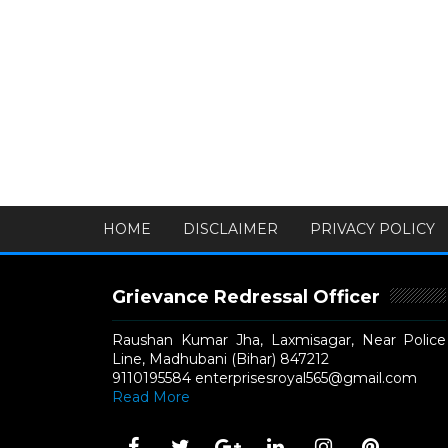
HOME
DISCLAIMER
PRIVACY POLICY
Grievance Redressal Officer
Raushan Kumar Jha, Laxmisagar, Near Police
Line, Madhubani (Bihar) 847212
9110195584 enterprisesroyal565@gmail.com
Read More