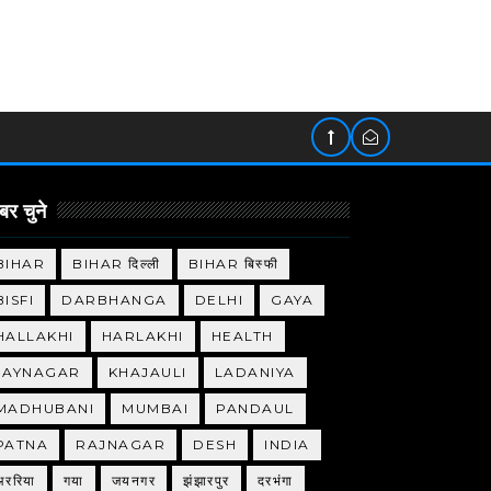
र चुने
BIHAR
BIHAR दिल्ली
BIHAR बिस्फी
BISFI
DARBHANGA
DELHI
GAYA
HALLAKHI
HARLAKHI
HEALTH
JAYNAGAR
KHAJAULI
LADANIYA
MADHUBANI
MUMBAI
PANDAUL
PATNA
RAJNAGAR
DESH
INDIA
अररिया
गया
जयनगर
झंझारपुर
दरभंगा