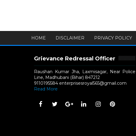
HOME
DISCLAIMER
PRIVACY POLICY
Grievance Redressal Officer
Raushan Kumar Jha, Laxmisagar, Near Police
Line, Madhubani (Bihar) 847212
9110195584 enterprisesroyal565@gmail.com
Read More