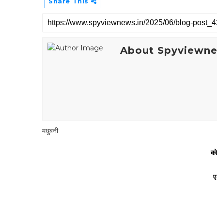
Share This
About Spyviewn
मधुबनी
को
ए