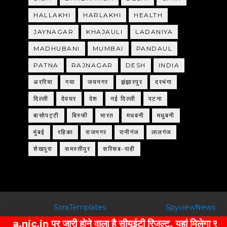
HALLAKHI
HARLAKHI
HEALTH
JAYNAGAR
KHAJAULI
LADANIYA
MADHUBANI
MUMBAI
PANDAUL
PATNA
RAJNAGAR
DESH
INDIA
अररिया
गया
जयनगर
झंझारपुर
दरभंगा
दिल्ली
देवघर
देश
नई दिल्ली
पटना
बासोपट्टी
बिस्फी
भारत
मधबनी
मधुबनी
मुंबई
रहिका
राजनगर
रानीगंज
लालगंज
शेखपुरा
समस्तीपुर
सरिसब-पाही
Created By
SoraTemplates
| Distributed By
SpyviewNews
.in पर जारी होने वाला है सीयूईटी रिजल्ट, यहां मिलेगा स्कोर कार्