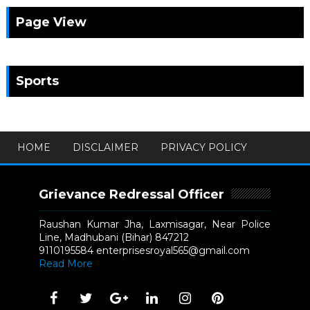
Page View
Sports
HOME
DISCLAIMER
PRIVACY POLICY
Grievance Redressal Officer
Raushan Kumar Jha, Laxmisagar, Near Police
Line, Madhubani (Bihar) 847212
9110195584 enterprisesroyal565@gmail.com
Read More