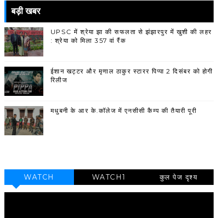
बड़ी खबर
UPSC में श्रेया झा की सफलता से झंझारपुर में खुशी की लहर
: श्रेया को मिला 357 वां रैंक
ईशान खट्टर और मृणाल ठाकुर स्टारर पिप्पा 2 दिसंबर को होगी
रिलीज
मधुबनी के आर के.कॉलेज में एनसीसी कैम्प की तैयारी पूरी
WATCH
WATCH1
कुल पेज दृश्य