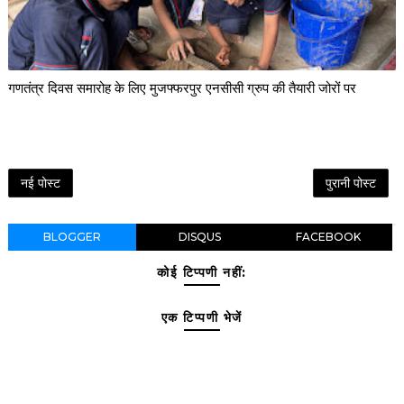
गणतंत्र दिवस समारोह के लिए मुजफ्फरपुर एनसीसी ग्रुप की तैयारी जोरों पर
नई पोस्ट
पुरानी पोस्ट
BLOGGER
DISQUS
FACEBOOK
कोई टिप्पणी नहीं:
एक टिप्पणी भेजें