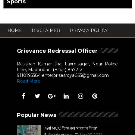
Sports
HOME
DISCLAIMER
PRIVACY POLICY
Grievance Redressal Officer
Raushan Kumar Jha, Laxmisagar, Near Police
Line, Madhubani (Bihar) 847212
9110195584 enterprisesroyal565@gmail.com
Read More
Popular News
74वाँ NCC दिवस बना 'रक्तदान दिवस'
Spyviewnews
Nov 27, 2022