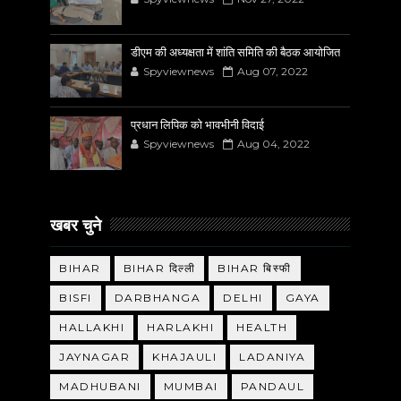
डीएम की अध्यक्षता में शांति समिति की बैठक आयोजित
Spyviewnews
Aug 07, 2022
प्रधान लिपिक को भावभीनी विदाई
Spyviewnews
Aug 04, 2022
खबर चुने
BIHAR
BIHAR दिल्ली
BIHAR बिस्फी
BISFI
DARBHANGA
DELHI
GAYA
HALLAKHI
HARLAKHI
HEALTH
JAYNAGAR
KHAJAULI
LADANIYA
MADHUBANI
MUMBAI
PANDAUL