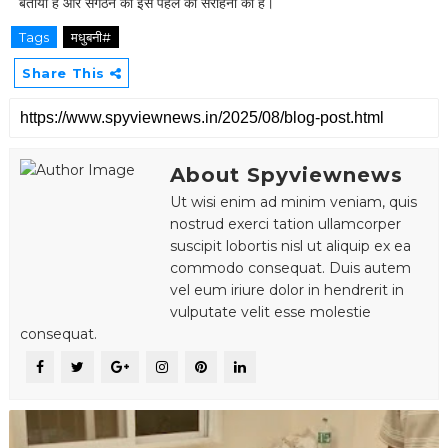
बताया है और संगठन की इस पहल की सराहना की है।
Tags
मधुबनी#
Share This
About Spyviewnews
Ut wisi enim ad minim veniam, quis
nostrud exerci tation ullamcorper
suscipit lobortis nisl ut aliquip ex ea
commodo consequat. Duis autem
vel eum iriure dolor in hendrerit in
vulputate velit esse molestie
consequat.