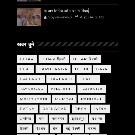
प्रधान लिपिक को भावभीनी विदाई
Spyviewnews
Aug 04, 2022
खबर चुने
BIHAR
BIHAR दिल्ली
BIHAR बिस्फी
BISFI
DARBHANGA
DELHI
GAYA
HALLAKHI
HARLAKHI
HEALTH
JAYNAGAR
KHAJAULI
LADANIYA
MADHUBANI
MUMBAI
PANDAUL
PATNA
RAJNAGAR
DESH
INDIA
अररिया
गया
जयनगर
झंझारपुर
दरभंगा
दिल्ली
देवघर
देश
नई दिल्ली
पटना