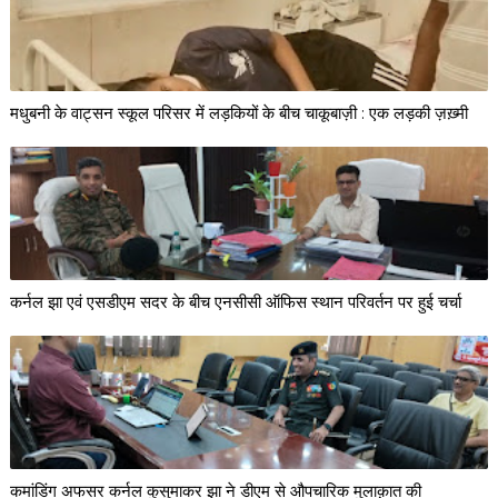
मधुबनी के वाट्सन स्कूल परिसर में लड़कियों के बीच चाकूबाज़ी : एक लड़की ज़ख़्मी
कर्नल झा एवं एसडीएम सदर के बीच एनसीसी ऑफिस स्थान परिवर्तन पर हुई चर्चा
कमांडिंग अफसर कर्नल कुसुमाकर झा ने डीएम से औपचारिक मुलाक़ात की