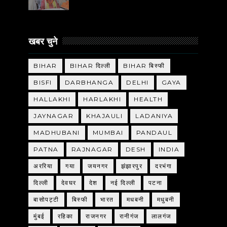
खबर चुने
BIHAR
BIHAR दिल्ली
BIHAR बिस्फी
BISFI
DARBHANGA
DELHI
GAYA
HALLAKHI
HARLAKHI
HEALTH
JAYNAGAR
KHAJAULI
LADANIYA
MADHUBANI
MUMBAI
PANDAUL
PATNA
RAJNAGAR
DESH
INDIA
अररिया
गया
जयनगर
झंझारपुर
दरभंगा
दिल्ली
देवघर
देश
नई दिल्ली
पटना
बासोपट्टी
बिस्फी
भारत
मधबनी
मधुबनी
मुंबई
रहिका
राजनगर
रानीगंज
लालगंज