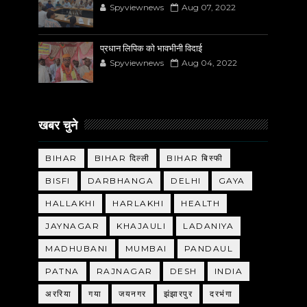
Spyviewnews
Aug 07, 2022
प्रधान लिपिक को भावभीनी विदाई
Spyviewnews
Aug 04, 2022
खबर चुने
BIHAR
BIHAR दिल्ली
BIHAR बिस्फी
BISFI
DARBHANGA
DELHI
GAYA
HALLAKHI
HARLAKHI
HEALTH
JAYNAGAR
KHAJAULI
LADANIYA
MADHUBANI
MUMBAI
PANDAUL
PATNA
RAJNAGAR
DESH
INDIA
अररिया
गया
जयनगर
झंझारपुर
दरभंगा