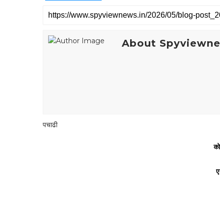
About Spyviewn
पचाढी
को
ए