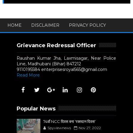
HOME
DISCLAIMER
PRIVACY POLICY
Grievance Redressal Officer
Raushan Kumar Jha, Laxmisagar, Near Police
Line, Madhubani (Bihar) 847212
9110195584 enterprisesroyal565@gmail.com
Read More
Popular News
74वाँ NCC दिवस बना 'रक्तदान दिवस'
Spyviewnews
Nov 27, 2022