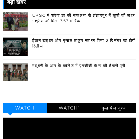
बड़ी खबर
UPSC में श्रेया झा की सफलता से झंझारपुर में खुशी की लहर
: श्रेया को मिला 357 वां रैंक
ईशान खट्टर और मृणाल ठाकुर स्टारर पिप्पा 2 दिसंबर को होगी
रिलीज
मधुबनी के आर के.कॉलेज में एनसीसी कैम्प की तैयारी पूरी
WATCH
WATCH1
कुल पेज दृश्य