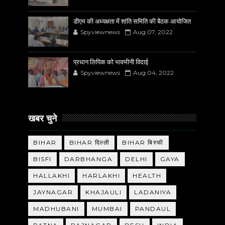
डीएम की अध्यक्षता में शांति समिति की बैठक आयोजित
Spyviewnews
Aug 07, 2022
प्रधान लिपिक को भावभीनी विदाई
Spyviewnews
Aug 04, 2022
खबर चुने
BIHAR
BIHAR दिल्ली
BIHAR बिस्फी
BISFI
DARBHANGA
DELHI
GAYA
HALLAKHI
HARLAKHI
HEALTH
JAYNAGAR
KHAJAULI
LADANIYA
MADHUBANI
MUMBAI
PANDAUL