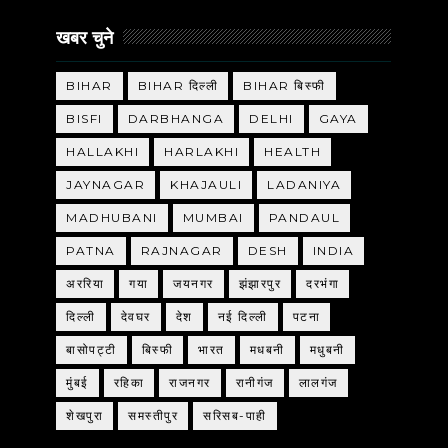
खबर चुने
BIHAR
BIHAR दिल्ली
BIHAR बिस्फी
BISFI
DARBHANGA
DELHI
GAYA
HALLAKHI
HARLAKHI
HEALTH
JAYNAGAR
KHAJAULI
LADANIYA
MADHUBANI
MUMBAI
PANDAUL
PATNA
RAJNAGAR
DESH
INDIA
अररिया
गया
जयनगर
झंझारपुर
दरभंगा
दिल्ली
देवघर
देश
नई दिल्ली
पटना
बासोपट्टी
बिस्फी
भारत
मधबनी
मधुबनी
मुंबई
रहिका
राजनगर
रानीगंज
लालगंज
शेखपुरा
समस्तीपुर
सरिसब-पाही