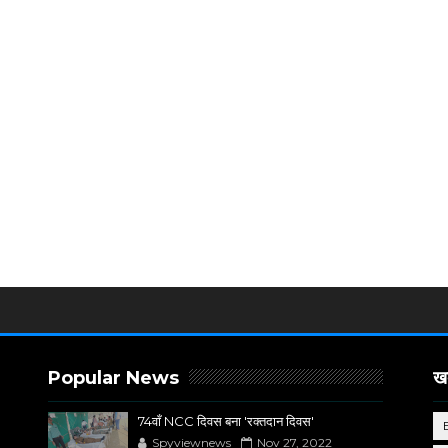
Popular News
खब
74वाँ NCC दिवस बना 'रक्तदान दिवस'
Spyviewnews
Nov 27, 2022