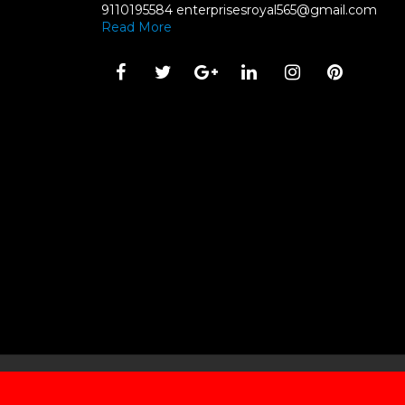
9110195584 enterprisesroyal565@gmail.com
Read More
Created By
SoraTemplates
| Distributed By
Spyvie