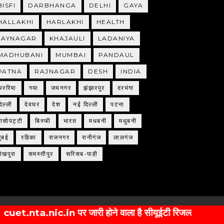
BISFI
DARBHANGA
DELHI
GAYA
HALLAKHI
HARLAKHI
HEALTH
JAYNAGAR
KHAJAULI
LADANIYA
MADHUBANI
MUMBAI
PANDAUL
PATNA
RAJNAGAR
DESH
INDIA
अररिया
गया
जयनगर
झंझारपुर
दरभंगा
िल्ली
देवघर
देश
नई दिल्ली
पटना
बासोपट्टी
बिस्फी
भारत
मधबनी
मधुबनी
ुंबई
रहिका
राजनगर
रानीगंज
लालगंज
शेखपुरा
समस्तीपुर
सरिसब-पाही
ta.nic.in पर जारी होने वाला है सीयूईटी रिजल्ट, यहां मिलेगा स्कोर