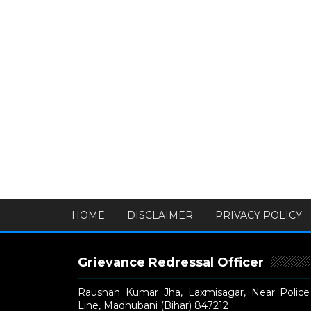
HOME
DISCLAIMER
PRIVACY POLICY
Grievance Redressal Officer
Raushan Kumar Jha, Laxmisagar, Near Police
Line, Madhubani (Bihar) 847212