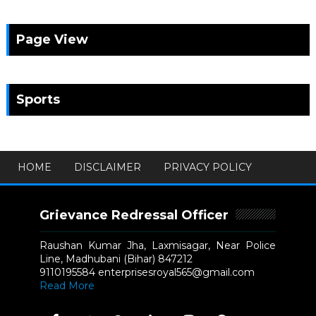
Page View
Sports
HOME
DISCLAIMER
PRIVACY POLICY
Grievance Redressal Officer
Raushan Kumar Jha, Laxmisagar, Near Police
Line, Madhubani (Bihar) 847212
9110195584 enterprisesroyal565@gmail.com
Read More