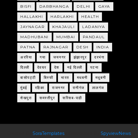
BISFI
DARBHANGA
DELHI
GAYA
HALLAKHI
HARLAKHI
HEALTH
JAYNAGAR
KHAJAULI
LADANIYA
MADHUBANI
MUMBAI
PANDAUL
PATNA
RAJNAGAR
DESH
INDIA
अररिया
गया
जयनगर
झंझारपुर
दरभंगा
दिल्ली
देवघर
देश
नई दिल्ली
पटना
बासोपट्टी
बिस्फी
भारत
मधबनी
मधुबनी
मुंबई
रहिका
राजनगर
रानीगंज
लालगंज
शेखपुरा
समस्तीपुर
सरिसब-पाही
Created By
SoraTemplates
| Distributed By
SpyviewNews