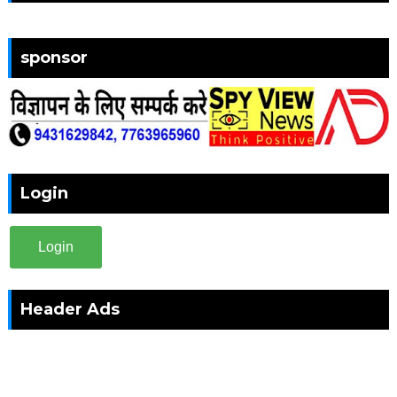
sponsor
Login
Login
Header Ads