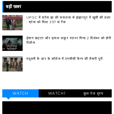
बड़ी खबर
UPSC में श्रेया झा की सफलता से झंझारपुर में खुशी की लहर
: श्रेया को मिला 357 वां रैंक
ईशान खट्टर और मृणाल ठाकुर स्टारर पिप्पा 2 दिसंबर को होगी
रिलीज
मधुबनी के आर के.कॉलेज में एनसीसी कैम्प की तैयारी पूरी
WATCH
WATCH1
कुल पेज दृश्य