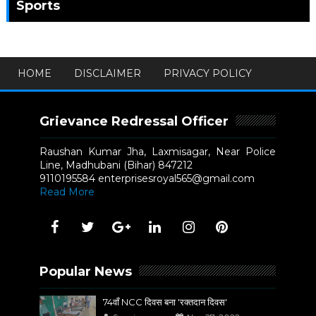
Sports
HOME
DISCLAIMER
PRIVACY POLICY
Grievance Redressal Officer
Raushan Kumar Jha, Laxmisagar, Near Police
Line, Madhubani (Bihar) 847212
9110195584 enterprisesroyal565@gmail.com
Read More
Popular News
74वाँ NCC दिवस बना 'रक्तदान दिवस'