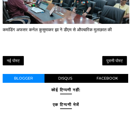
कमांडिंग अफसर कर्नल कुसुमाकर झा ने डीएम से औपचारिक मुलाक़ात की
नई पोस्ट
पुरानी पोस्ट
BLOGGER
DISQUS
FACEBOOK
कोई टिप्पणी नहीं:
एक टिप्पणी भेजें