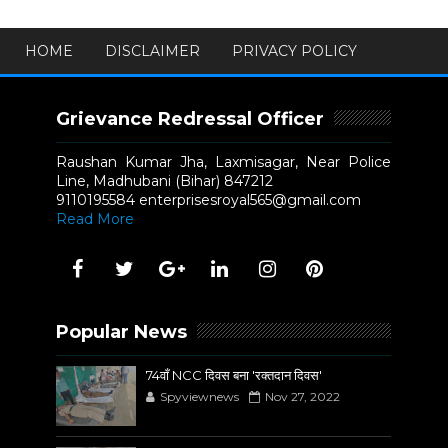
HOME
DISCLAIMER
PRIVACY POLICY
Grievance Redressal Officer
Raushan Kumar Jha, Laxmisagar, Near Police
Line, Madhubani (Bihar) 847212
9110195584 enterprisesroyal565@gmail.com
Read More
Popular News
74वाँ NCC दिवस बना 'रक्तदान दिवस'
Spyviewnews
Nov 27, 2022