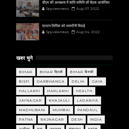
डीएम की अध्यक्षता में शांति समिति की बैठक आयोजित
Spyviewnews
Aug 07, 2022
प्रधान लिपिक को भावभीनी विदाई
Spyviewnews
Aug 04, 2022
खबर चुने
BIHAR
BIHAR दिल्ली
BIHAR बिस्फी
BISFI
DARBHANGA
DELHI
GAYA
HALLAKHI
HARLAKHI
HEALTH
JAYNAGAR
KHAJAULI
LADANIYA
MADHUBANI
MUMBAI
PANDAUL
PATNA
RAJNAGAR
DESH
INDIA
अररिया
गया
जयनगर
झंझारपुर
दरभंगा