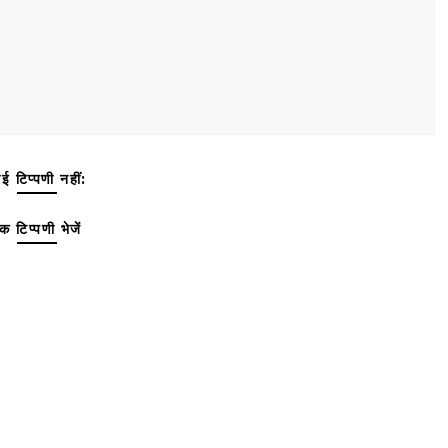
ई टिप्पणी नहीं:
क टिप्पणी भेजें