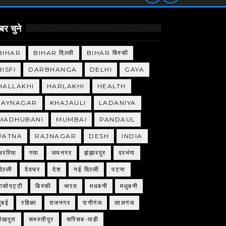
र चुने
BIHAR
BIHAR दिल्ली
BIHAR बिस्फी
BISFI
DARBHANGA
DELHI
GAYA
HALLAKHI
HARLAKHI
HEALTH
JAYNAGAR
KHAJAULI
LADANIYA
MADHUBANI
MUMBAI
PANDAUL
PATNA
RAJNAGAR
DESH
INDIA
अररिया
गया
जयनगर
झंझारपुर
दरभंगा
िल्ली
देवघर
देश
नई दिल्ली
पटना
बासोपट्टी
बिस्फी
भारत
मधबनी
मधुबनी
ुंबई
रहिका
राजनगर
रानीगंज
लालगंज
शेखपुरा
समस्तीपुर
सरिसब-पाही