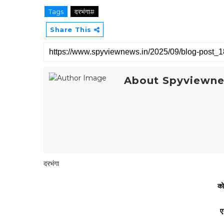
Tags
दरभंगा#
Share This
About Spyviewn
दरभंगा
को
ए