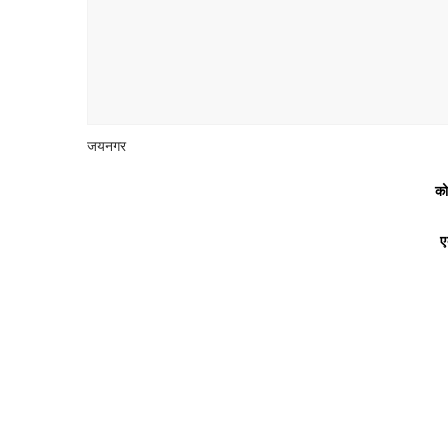
जयनगर
को
ए