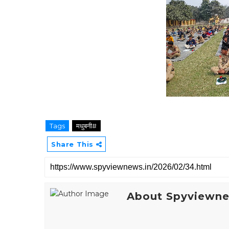
Tags
मधुबनी#
Share This
About Spyviewn