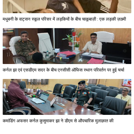
मधुबनी के वाट्सन स्कूल परिसर में लड़कियों के बीच चाकूबाज़ी : एक लड़की ज़ख़्मी
कर्नल झा एवं एसडीएम सदर के बीच एनसीसी ऑफिस स्थान परिवर्तन पर हुई चर्चा
कमांडिंग अफसर कर्नल कुसुमाकर झा ने डीएम से औपचारिक मुलाक़ात की