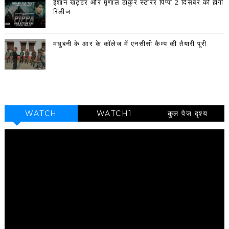
ईशान खट्टर और मृणाल ठाकुर स्टारर पिप्पा 2 दिसंबर को होगी
रिलीज
मधुबनी के आर के.कॉलेज में एनसीसी कैम्प की तैयारी पूरी
WATCH
WATCH1
कुल पेज दृश्य