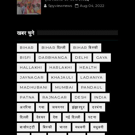
Spyviewnews
Aug 04, 2022
खबर चुने
BIHAR
BIHAR दिल्ली
BIHAR बिस्फी
BISFI
DARBHANGA
DELHI
GAYA
HALLAKHI
HARLAKHI
HEALTH
JAYNAGAR
KHAJAULI
LADANIYA
MADHUBANI
MUMBAI
PANDAUL
PATNA
RAJNAGAR
DESH
INDIA
अररिया
गया
जयनगर
झंझारपुर
दरभंगा
दिल्ली
देवघर
देश
नई दिल्ली
पटना
बासोपट्टी
बिस्फी
भारत
मधबनी
मधुबनी