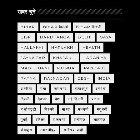
खबर चुने
BIHAR
BIHAR दिल्ली
BIHAR बिस्फी
BISFI
DARBHANGA
DELHI
GAYA
HALLAKHI
HARLAKHI
HEALTH
JAYNAGAR
KHAJAULI
LADANIYA
MADHUBANI
MUMBAI
PANDAUL
PATNA
RAJNAGAR
DESH
INDIA
अररिया
गया
जयनगर
झंझारपुर
दरभंगा
दिल्ली
देवघर
देश
नई दिल्ली
पटना
बासोपट्टी
बिस्फी
भारत
मधबनी
मधुबनी
मुंबई
रहिका
राजनगर
रानीगंज
लालगंज
शेखपुरा
समस्तीपुर
सरिसब-पाही